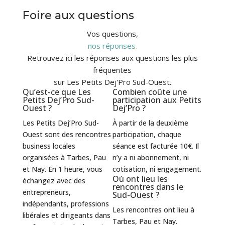
Foire aux questions
Vos questions,
nos réponses
.
Retrouvez ici les réponses aux questions les plus
fréquentes
sur Les Petits Dej'Pro Sud-Ouest.
Qu’est-ce que Les
Combien coûte une
Petits Dej’Pro Sud-
participation aux Petits
Ouest ?
Dej’Pro ?
Les Petits Dej’Pro Sud-
À partir de la deuxième
Ouest sont des rencontres
participation, chaque
business locales
séance est facturée 10€. Il
organisées à Tarbes, Pau
n’y a ni abonnement, ni
et Nay. En 1 heure, vous
cotisation, ni engagement.
Où ont lieu les
échangez avec des
rencontres dans le
entrepreneurs,
Sud-Ouest ?
indépendants, professions
Les rencontres ont lieu à
libérales et dirigeants dans
Tarbes, Pau et Nay.