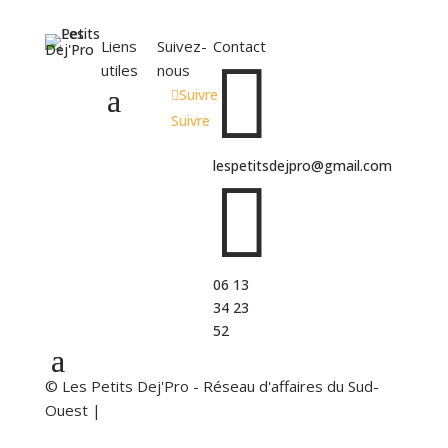
Liens
Suivez-
Contact

utiles
nous
Suivre
Suivre
lespetitsdejpro@gmail.com

06 13
34 23
52
© Les Petits Dej'Pro - Réseau d'affaires du Sud-
Ouest |