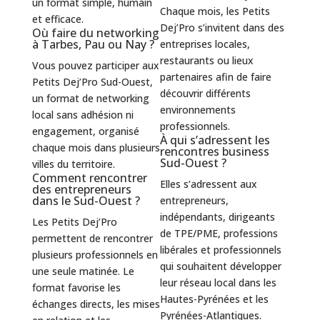
un format simple, humain
Chaque mois, les Petits
et efficace.
Dej’Pro s’invitent dans des
Où faire du networking
à Tarbes, Pau ou Nay ?
entreprises locales,
restaurants ou lieux
Vous pouvez participer aux
partenaires afin de faire
Petits Dej’Pro Sud-Ouest,
découvrir différents
un format de networking
environnements
local sans adhésion ni
professionnels.
engagement, organisé
À qui s’adressent les
chaque mois dans plusieurs
rencontres business
Sud-Ouest ?
villes du territoire.
Comment rencontrer
Elles s’adressent aux
des entrepreneurs
dans le Sud-Ouest ?
entrepreneurs,
indépendants, dirigeants
Les Petits Dej’Pro
de TPE/PME, professions
permettent de rencontrer
libérales et professionnels
plusieurs professionnels en
qui souhaitent développer
une seule matinée. Le
leur réseau local dans les
format favorise les
Hautes-Pyrénées et les
échanges directs, les mises
Pyrénées-Atlantiques.