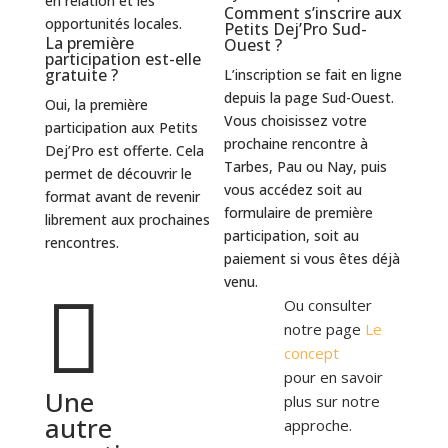
en relation et les
Comment s’inscrire aux
opportunités locales.
Petits Dej’Pro Sud-
La première
Ouest ?
participation est-elle
gratuite ?
L’inscription se fait en ligne
depuis la page Sud-Ouest.
Oui, la première
Vous choisissez votre
participation aux Petits
prochaine rencontre à
Dej’Pro est offerte. Cela
Tarbes, Pau ou Nay, puis
permet de découvrir le
vous accédez soit au
format avant de revenir
formulaire de première
librement aux prochaines
participation, soit au
rencontres.
paiement si vous êtes déjà
venu.

Ou consulter
Nous
notre page
Le
contacter
concept
pour en savoir
Une
plus sur notre
autre
approche.