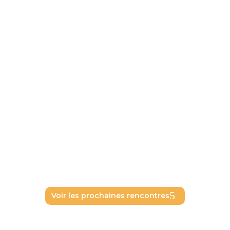
Les rencontres
business dans le
Sud-Ouest
Tarbes - Pau - Nay
Un format simple et efficace pour développer votre
réseau.
Voir les prochaines rencontres