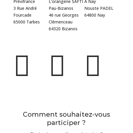
Prévifrance
L’orangerie SAFTI
A Nay
3 Rue André
Pau-Bizanos
Nouste PADEL
Fourcade
46 rue Georges
64800 Nay
65000 Tarbes
Clémenceau
Je
64320 Bizanos
Je
participe
Je
participe
participe



Comment souhaitez-vous
participer ?